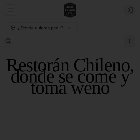
Abrir menu de navegación
Login
¿Dónde quieres pedir?
Restorán Chileno,
donde se come y
toma weno