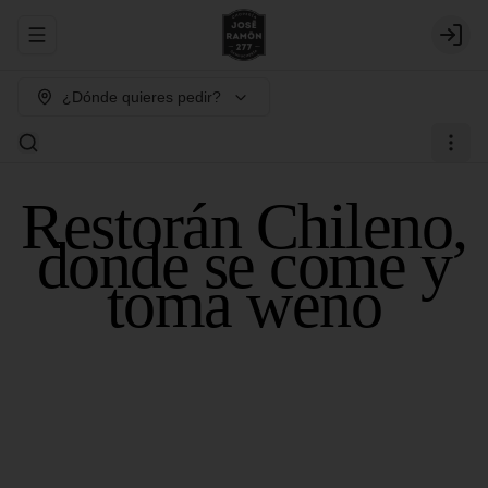
Abrir menu de navegación
Login
¿Dónde quieres pedir?
Restorán Chileno,
donde se come y
toma weno