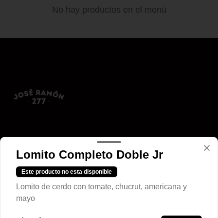
No hay productos en el menú
Conócenos
Lomito Completo Doble Jr
Zona de despacho
Este producto no esta disponible
____
Lomito de cerdo con tomate, chucrut, americana y
Horario
mayo
12:00 a 23:00 hrs