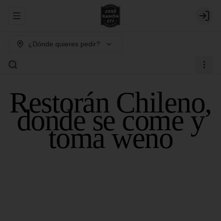
Abrir menu de navegación
Login
¿Dónde quieres pedir?
Restorán Chileno,
donde se come y
toma weno