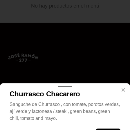
No hay productos en el menú
Conócenos
Churrasco Chacarero
Zona de despacho
Sanguche de Churrasco , con tomate, porotos verdes,
____
ají verde y lactonesa / steak , green beans, green
Horario
chili, tomato and mayo.
12:00 a 23:00 hrs