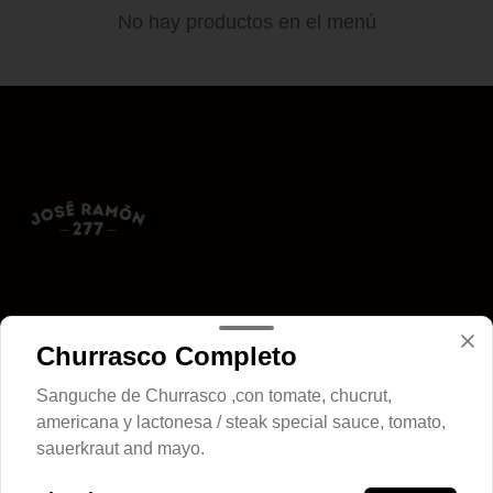
No hay productos en el menú
Conócenos
Churrasco Completo
Zona de despacho
Sanguche de Churrasco ,con tomate, chucrut,
____
americana y lactonesa / steak special sauce, tomato,
Horario
sauerkraut and mayo.
12:00 a 23:00 hrs