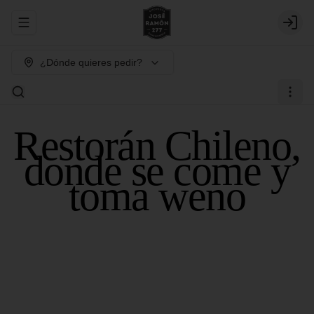
Abrir menu de navegación
Login
¿Dónde quieres pedir?
Restorán Chileno,
donde se come y
toma weno