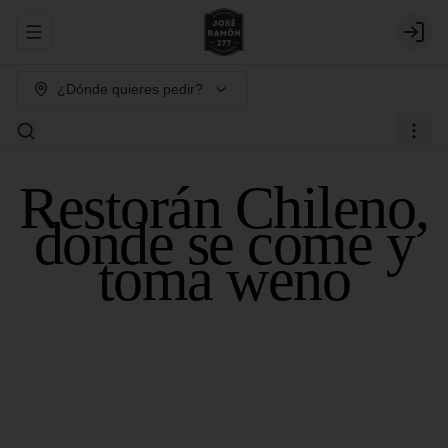
Abrir menu de navegación
Login
¿Dónde quieres pedir?
Restorán Chileno,
donde se come y
toma weno