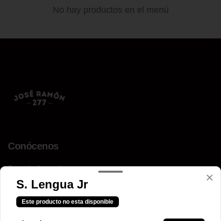
No hay productos en el menú
Conócenos
Zona de despacho
____
S. Lengua Jr
Horario
Este producto no esta disponible
12:00 a 23:00 hrs