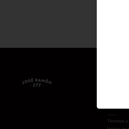
Conóce
Zona de de
____
Horario
12:00 a 23:
____
Términos y 