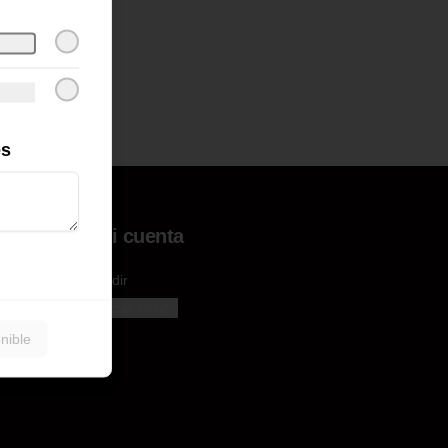
es
Mi cuenta
Pedir
Iniciar sesión
nible