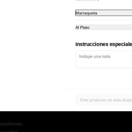
Marraqueta
Al Plato
No hay productos en el menú
Instrucciones especial
nos
Redes sociales
spacho
Instagram
Este producto no esta dispo
00 hrs
condiciones