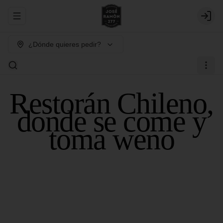
Abrir menu de navegación
Login
¿Dónde quieres pedir?
Restorán Chileno,
donde se come y
toma weno