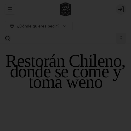
Abrir menu de navegación
Login
¿Dónde quieres pedir?
Restorán Chileno,
donde se come y
toma weno