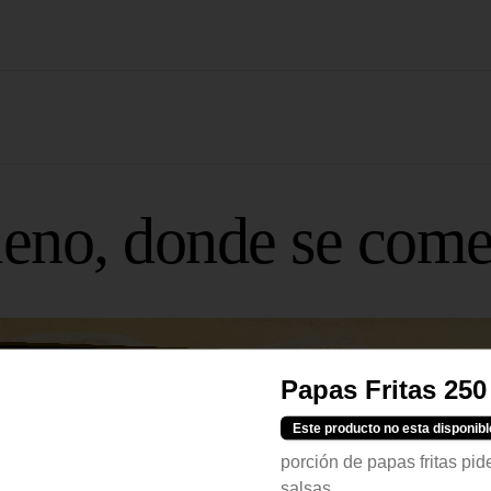
leno, donde se com
Papas Fritas 250
Este producto no esta disponibl
porción de papas fritas pid
salsas...