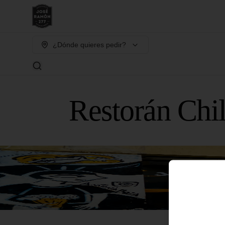
¿Dónde quieres pedir?
Restorán Chi