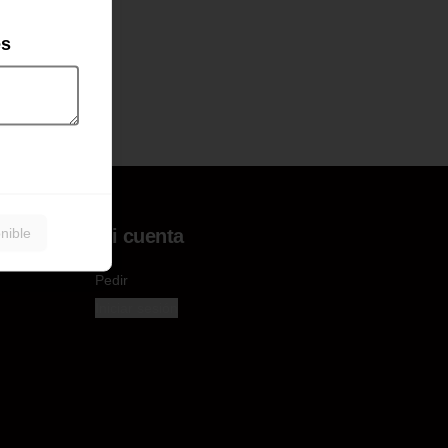
es
nible
Mi cuenta
Pedir
Iniciar sesión