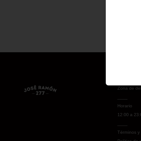
Conóce
Zona de de
____
Horario
12:00 a 23:
____
Términos y 