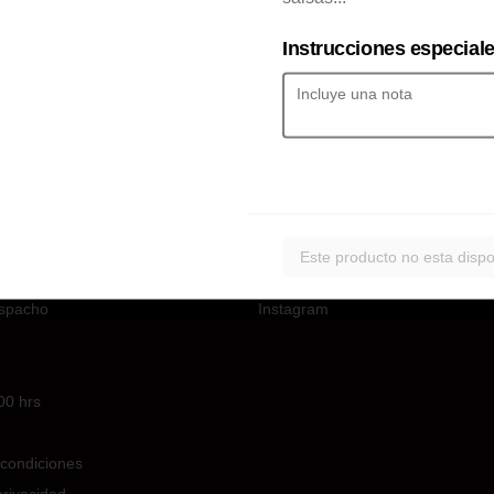
Instrucciones especial
No hay productos en el menú
Este producto no esta dispo
nos
Redes sociales
spacho
Instagram
00 hrs
condiciones