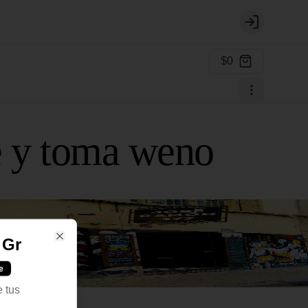
Login
$0
e y toma weno
 Gr
Close
e
e tus